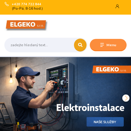
+420 774 722 844
(Po-Pá, 8-16 hod.)
Menu