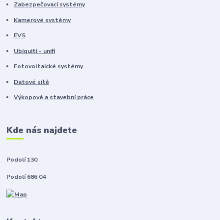
Zabezpečovací systémy
Kamerové systémy
EVS
Ubiquiti - unifi
Fotovoltaické systémy
Datové sítě
Výkopové a stavební práce
Kde nás najdete
Podolí 130
Podolí 686 04