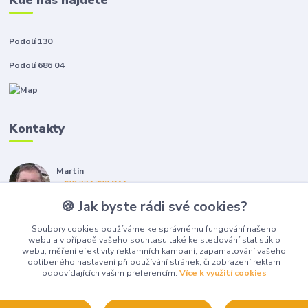
Kde nás najdete
Podolí 130
Podolí 686 04
Kontakty
Martin
+420 774 722 844
(Po-Pá, 8-16 hod.)
🍪 Jak byste rádi své cookies?
gerza@elgeko.cz
Soubory cookies používáme ke správnému fungování našeho
webu a v případě vašeho souhlasu také ke sledování statistik o
webu, měření efektivity reklamních kampaní, zapamatování vašeho
oblíbeného nastavení při používání stránek, či zobrazení reklam
odpovídajících vašim preferencím.
Více k využití cookies
Upravit sběr cookies.