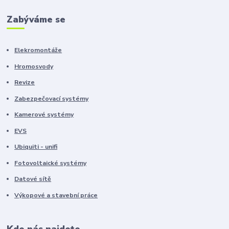
Zabýváme se
Elekromontáže
Hromosvody
Revize
Zabezpečovací systémy
Kamerové systémy
EVS
Ubiquiti - unifi
Fotovoltaické systémy
Datové sítě
Výkopové a stavební práce