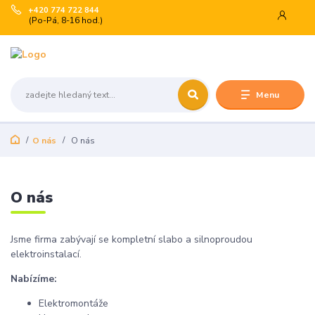
+420 774 722 844
(Po-Pá, 8-16 hod.)
Menu
O nás
O nás
O nás
Jsme firma zabývají se kompletní slabo a silnoproudou
elektroinstalací.
Nabízíme:
Elektromontáže