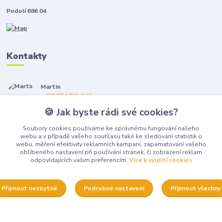
Podolí 686 04
Kontakty
Martin
+420 774 722 844
(Po-Pá, 8-16 hod.)
🍪 Jak byste rádi své cookies?
gerza@elgeko.cz
Soubory cookies používáme ke správnému fungování našeho
webu a v případě vašeho souhlasu také ke sledování statistik o
webu, měření efektivity reklamních kampaní, zapamatování vašeho
oblíbeného nastavení při používání stránek, či zobrazení reklam
odpovídajících vašim preferencím.
Více k využití cookies
Upravit sběr cookies.
Přijmout nezbytné
Podrobné nastavení
Přijmout všechny
Vytvořeno na
Eshop-rychle.cz