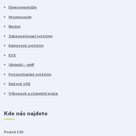
Elekromontáže
Hromosvody
Revize
Zabezpečovací systémy
Kamerové systémy
EVS
Ubiquiti - unifi
Fotovoltaické systémy
Datové sítě
Výkopové a stavební práce
Kde nás najdete
Podolí 130